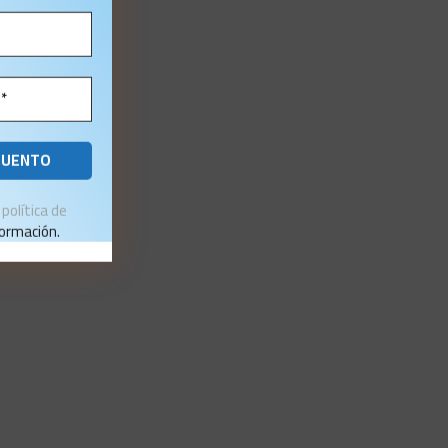
a
política de
ormación.