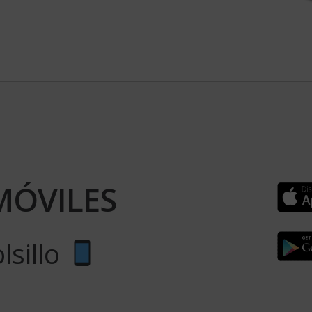
MÓVILES
lsillo