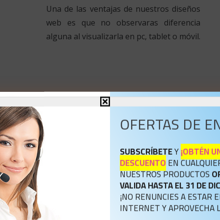
Una de las ventajas de nuestros diseños
web es que no observaras diferencia
alguna al visualizarla en pc, tablet o móvil.
Nuestros Clientes
OFERTAS DE E
SUBSCRÍBETE
Y
¡OBTÉN UN
DESCUENTO
EN CUALQUIE
k=»6″ speed=»» autoplay_speed=»» arrows=»off» dots=»off» c
NUESTROS PRODUCTOS
O
VALIDA HASTA EL 31 DE D
¡NO RENUNCIES A ESTAR 
INTERNET Y APROVECHA L