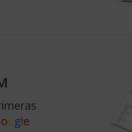
EM
rimeras
G
o
o
g
l
e