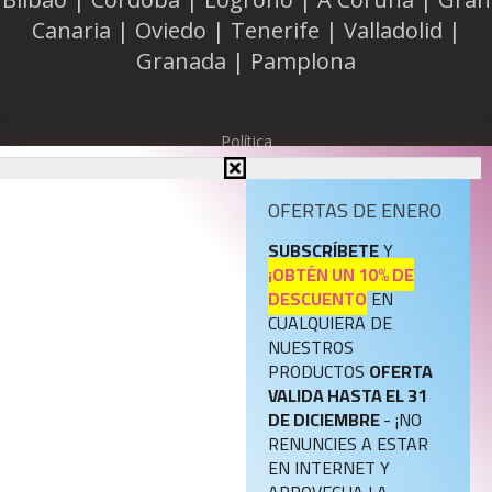
Canaria | Oviedo | Tenerife | Valladolid |
Granada | Pamplona
Política
de
privacidad
OFERTAS DE ENERO
SUBSCRÍBETE
Y
Política
¡OBTÉN UN 10% DE
de
DESCUENTO
EN
cookies
CUALQUIERA DE
NUESTROS
Aviso
PRODUCTOS
OFERTA
legal
VALIDA HASTA EL 31
DE DICIEMBRE
- ¡NO
RENUNCIES A ESTAR
Política
EN INTERNET Y
de