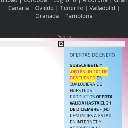
Canaria | Oviedo | Tenerife | Valladolid |
Granada | Pamplona
Política
de
privacidad
OFERTAS DE ENERO
SUBSCRÍBETE
Y
Política
¡OBTÉN UN 10% DE
de
DESCUENTO
EN
cookies
CUALQUIERA DE
NUESTROS
Aviso
PRODUCTOS
OFERTA
legal
VALIDA HASTA EL 31
DE DICIEMBRE
- ¡NO
RENUNCIES A ESTAR
Política
EN INTERNET Y
de