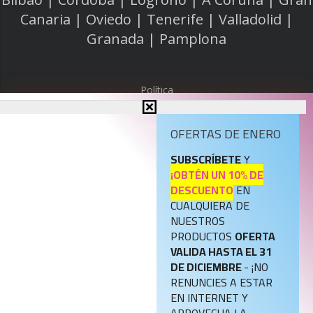
Canaria | Oviedo | Tenerife | Valladolid |
Granada | Pamplona
Política
de
privacidad
OFERTAS DE ENERO
SUBSCRÍBETE
Y
Política
¡OBTÉN UN 10% DE
de
DESCUENTO
EN
cookies
CUALQUIERA DE
NUESTROS
Aviso
PRODUCTOS
OFERTA
legal
VALIDA HASTA EL 31
DE DICIEMBRE
- ¡NO
RENUNCIES A ESTAR
Política
EN INTERNET Y
de