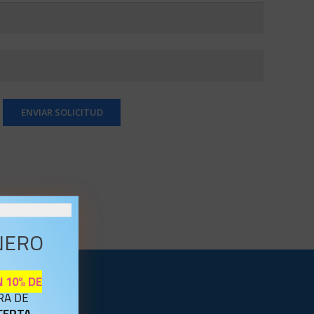
NERO
 10% DE
RA DE
FERTA