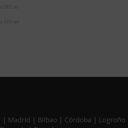
to SEO en
to SEO en
ca | Madrid | Bilbao | Córdoba | Logroño