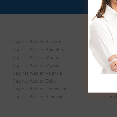
Paginas Web en Alicante
Tiendas O
Paginas Web en Barcelona
Tiendas O
Paginas Web en Madrid
Tiendas O
Paginas Web en Murcia
Tiendas O
Paginas Web en Valencia
Tiendas O
Paginas Web en Elche
Tiendas O
Paginas Web en Torrevieja
Tiendas O
Paginas Web en Almoradi
Tiendas O