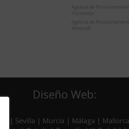
Agencia de Posicionamien
Torrevieja
Agencia de Posicionamien
Almoradi
Diseño Web:
ia | Sevilla | Murcia | Málaga | Mallor