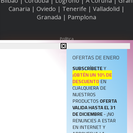
Bilbao | Córdoba | Logroño | A Coruña | Gran
Canaria | Oviedo | Tenerife | Valladolid |
Granada | Pamplona
Política
de
privacidad
OFERTAS DE ENERO
SUBSCRÍBETE
Y
Política
¡OBTÉN UN 10% DE
de
DESCUENTO
EN
cookies
CUALQUIERA DE
NUESTROS
Aviso
PRODUCTOS
OFERTA
legal
VALIDA HASTA EL 31
DE DICIEMBRE
- ¡NO
RENUNCIES A ESTAR
Política
EN INTERNET Y
de