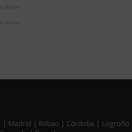
to SEO en
to SEO en
ca | Madrid | Bilbao | Córdoba | Logroño