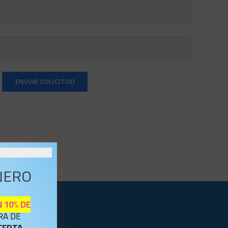
NERO
 10% DE
RA DE
FERTA