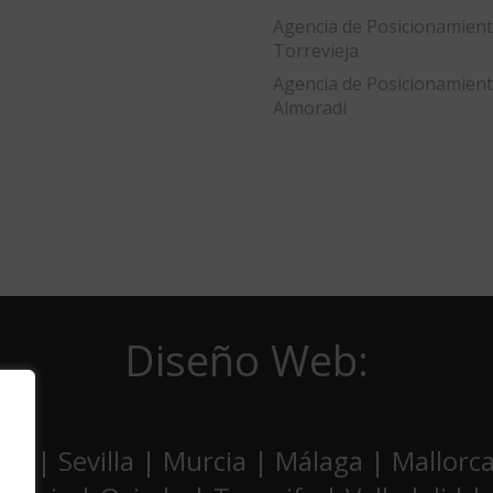
Agencia de Posicionamien
Torrevieja
Agencia de Posicionamien
Almoradi
Diseño Web:
ia | Sevilla | Murcia | Málaga | Mallor