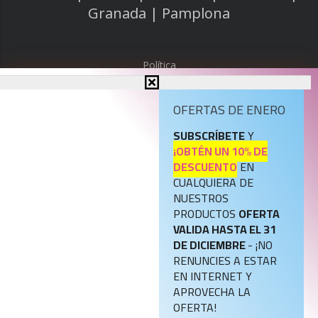
Granada | Pamplona
Política
de
privacidad
OFERTAS DE ENERO
SUBSCRÍBETE
Y
Política
¡OBTÉN UN 10% DE
de
DESCUENTO
EN
cookies
CUALQUIERA DE
NUESTROS
Aviso
PRODUCTOS
OFERTA
legal
VALIDA HASTA EL 31
DE DICIEMBRE
- ¡NO
RENUNCIES A ESTAR
Política
EN INTERNET Y
de
APROVECHA LA
Registro
OFERTA!
de