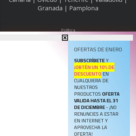
Granada | Pamplona
Política
de
privacidad
OFERTAS DE ENERO
SUBSCRÍBETE
Y
Política
¡OBTÉN UN 10% DE
de
DESCUENTO
EN
cookies
CUALQUIERA DE
NUESTROS
Aviso
PRODUCTOS
OFERTA
legal
VALIDA HASTA EL 31
DE DICIEMBRE
- ¡NO
RENUNCIES A ESTAR
Política
EN INTERNET Y
de
APROVECHA LA
Registro
OFERTA!