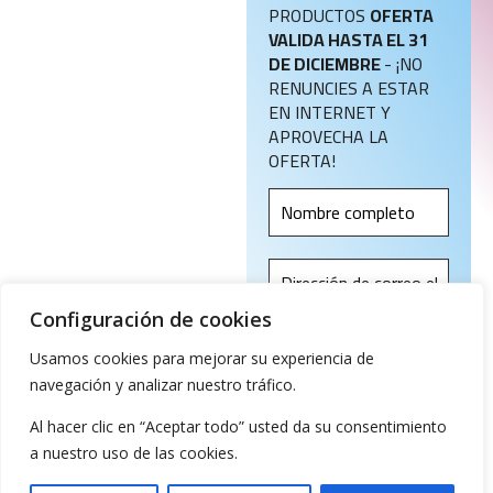
Aviso
PRODUCTOS
OFERTA
legal
VALIDA HASTA EL 31
DE DICIEMBRE
- ¡NO
RENUNCIES A ESTAR
Política
EN INTERNET Y
de
APROVECHA LA
Registro
OFERTA!
de
Dominios
Configuración de cookies
Copyright
© 2020
Usamos cookies para mejorar su experiencia de
Aleda
navegación y analizar nuestro tráfico.
Technology.
¡No hacemos spam! Lee
Al hacer clic en “Aceptar todo” usted da su consentimiento
All
nuestra
política de
a nuestro uso de las cookies.
Rights
privacidad
para obtener