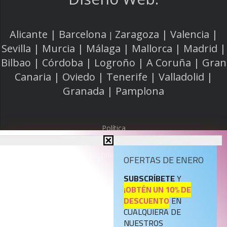
Alicante | Barcelona
Zaragoza | Valencia |
|
Sevilla | Murcia | Málaga | Mallorca | Madrid |
Bilbao | Córdoba | Logroño | A Coruña | Gran
Canaria | Oviedo | Tenerife | Valladolid |
Granada | Pamplona
Política
de
privacidad
OFERTAS DE ENERO
SUBSCRÍBETE
Y
Política
¡OBTÉN UN 10% DE
de
DESCUENTO
EN
cookies
CUALQUIERA DE
NUESTROS